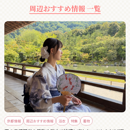
周辺おすすめ情報 一覧
京都情報
周辺おすすめ情報
浴衣
特集
着物